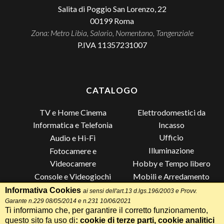
Salita di Poggio San Lorenzo, 22
00199
Roma
Zona: Metro Libia, Salario, Nomentano, Tangenziale
P.IVA 11357231007
CATALOGO
TV e Home Cinema
Elettrodomestici da
Incasso
Informatica e Telefonia
Ufficio
Audio e Hi-Fi
Illuminazione
Fotocamere e
Videocamere
Hobby e Tempo libero
Console e Videogiochi
Mobili e Arredamento
Piccoli Elettrodomestici
Lista di Nozze
Informativa Cookies
ai sensi dell'art.13 d.lgs.196/2003 e Provv.
Garante n.229 08/05/2014 e n.231 10/06/2021
Grandi Elettrodomestici e
Altro
Ti informiamo che, per garantire il corretto funzionamento,
Climatizzazione
questo sito fa uso di
: cookie di terze parti, cookie analitici