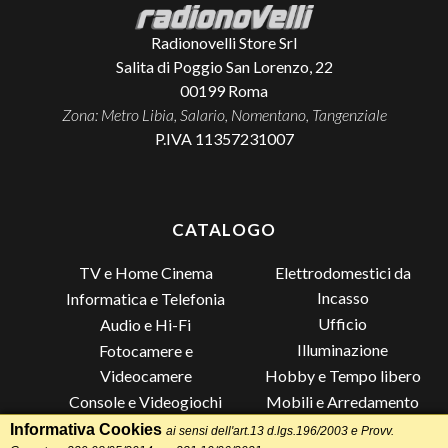
Radionovelli Store Srl
Salita di Poggio San Lorenzo, 22
00199
Roma
Zona: Metro Libia, Salario, Nomentano, Tangenziale
P.IVA 11357231007
CATALOGO
TV e Home Cinema
Elettrodomestici da
Incasso
Informatica e Telefonia
Ufficio
Audio e Hi-Fi
Illuminazione
Fotocamere e
Videocamere
Hobby e Tempo libero
Console e Videogiochi
Mobili e Arredamento
Piccoli Elettrodomestici
Lista di Nozze
Informativa Cookies
ai sensi dell'art.13 d.lgs.196/2003 e Provv.