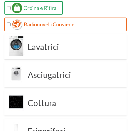
Ordina e Ritira
Radionovelli Conviene
Lavatrici
Asciugatrici
Cottura
Frigoriferi