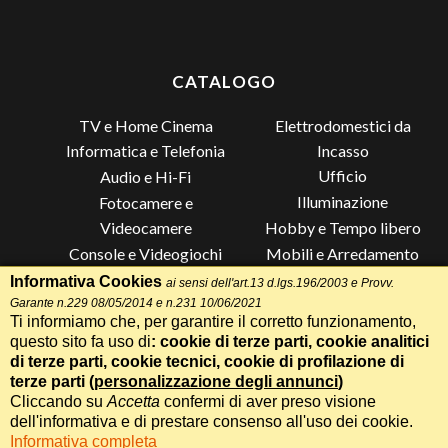
CATALOGO
TV e Home Cinema
Elettrodomestici da
Incasso
Informatica e Telefonia
Ufficio
Audio e Hi-Fi
Illuminazione
Fotocamere e
Videocamere
Hobby e Tempo libero
Console e Videogiochi
Mobili e Arredamento
Piccoli Elettrodomestici
Lista di Nozze
Informativa Cookies
ai sensi dell'art.13 d.lgs.196/2003 e Provv.
Garante n.229 08/05/2014 e n.231 10/06/2021
Grandi Elettrodomestici e
Altro
Ti informiamo che, per garantire il corretto funzionamento,
Climatizzazione
questo sito fa uso di
: cookie di terze parti, cookie analitici
di terze parti, cookie tecnici, cookie di profilazione di
terze parti (
personalizzazione degli annunci
)
Cliccando su
Accetta
confermi di aver preso visione
Termini e Condizioni
-
Privacy Cookie
Whatsapp
Chiama
dell'informativa e di prestare consenso all'uso dei cookie.
Speciale 70 Anni Radionovelli T
Informativa completa
Realizzazione siti web Itala