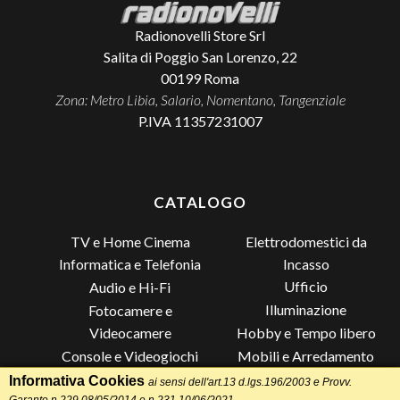
Radionovelli Store Srl
Salita di Poggio San Lorenzo, 22
00199
Roma
Zona: Metro Libia, Salario, Nomentano, Tangenziale
P.IVA 11357231007
CATALOGO
TV e Home Cinema
Elettrodomestici da
Incasso
Informatica e Telefonia
Ufficio
Audio e Hi-Fi
Illuminazione
Fotocamere e
Videocamere
Hobby e Tempo libero
Console e Videogiochi
Mobili e Arredamento
Piccoli Elettrodomestici
Lista di Nozze
Informativa Cookies
ai sensi dell'art.13 d.lgs.196/2003 e Provv.