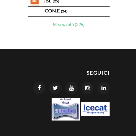
JBL
(25)
ICON.E
(24)
Mostra tutti (225)
SEGUICI