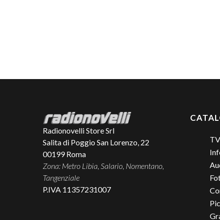
CATA
Radionovelli Store Srl
TV
Salita di Poggio San Lorenzo, 22
Inf
00199
Roma
Aud
Zona: Metro Libia, Salario, Nomentano,
Tangenziale
Fo
P.IVA 11357231007
Co
Pic
Gr