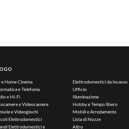
LOGO
 e Home Cinema
Elettrodomestici da Incasso
ormatica e Telefonia
Ufficio
io e Hi-Fi
Illuminazione
tocamere e Videocamere
Hobby e Tempo libero
nsole e Videogiochi
Mobili e Arredamento
coli Elettrodomestici
Lista di Nozze
andi Elettrodomestici e
Altro