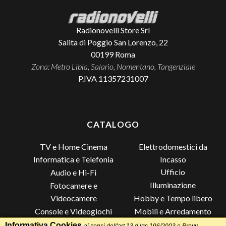
Radionovelli Store Srl
Salita di Poggio San Lorenzo, 22
00199
Roma
Zona: Metro Libia, Salario, Nomentano, Tangenziale
P.IVA 11357231007
CATALOGO
TV e Home Cinema
Elettrodomestici da
Incasso
Informatica e Telefonia
Ufficio
Audio e Hi-Fi
Illuminazione
Fotocamere e
Videocamere
Hobby e Tempo libero
Console e Videogiochi
Mobili e Arredamento
Piccoli Elettrodomestici
Lista di Nozze
Informativa Cookies