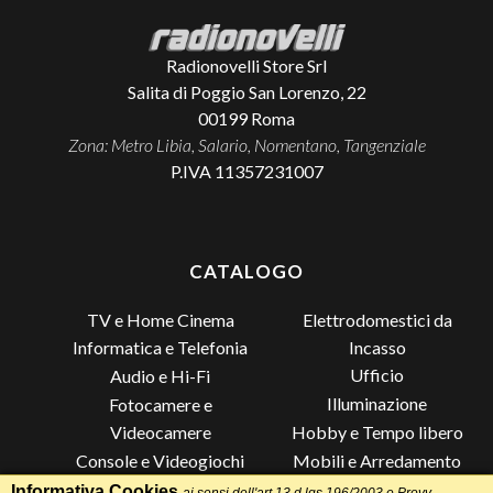
Radionovelli Store Srl
Salita di Poggio San Lorenzo, 22
00199
Roma
Zona: Metro Libia, Salario, Nomentano, Tangenziale
P.IVA 11357231007
CATALOGO
TV e Home Cinema
Elettrodomestici da
Incasso
Informatica e Telefonia
Ufficio
Audio e Hi-Fi
Illuminazione
Fotocamere e
Videocamere
Hobby e Tempo libero
Console e Videogiochi
Mobili e Arredamento
Piccoli Elettrodomestici
Lista di Nozze
Informativa Cookies