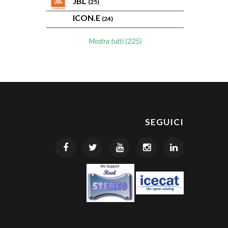
JBL
(25)
ICON.E
(24)
Mostra tutti (225)
SEGUICI