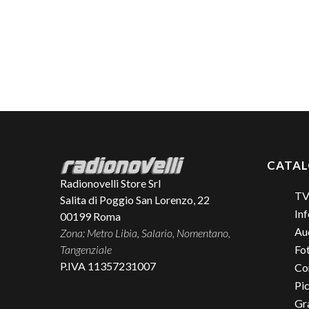
CATA
Radionovelli Store Srl
TV
Salita di Poggio San Lorenzo, 22
Inf
00199
Roma
Aud
Zona: Metro Libia, Salario, Nomentano,
Tangenziale
Fo
P.IVA 11357231007
Co
Pic
Gr