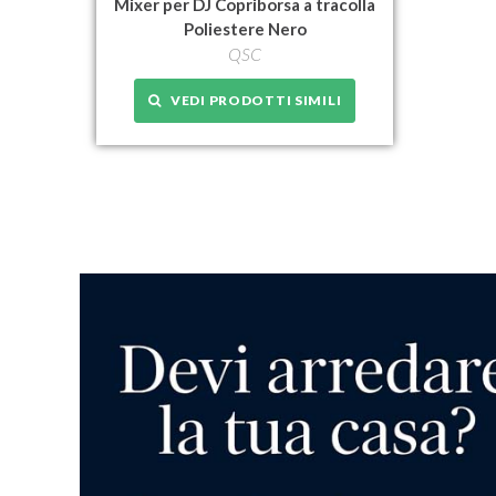
Mixer per DJ Copriborsa a tracolla
Poliestere Nero
QSC
VEDI PRODOTTI SIMILI