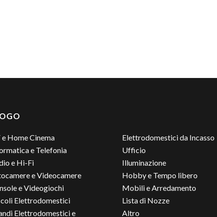
LOGO
 e Home Cinema
Elettrodomestici da Incasso
ormatica e Telefonia
Ufficio
io e Hi-Fi
Illuminazione
tocamere e Videocamere
Hobby e Tempo libero
nsole e Videogiochi
Mobili e Arredamento
coli Elettrodomestici
Lista di Nozze
andi Elettrodomestici e
Altro