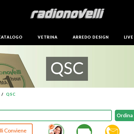
CATALOGO
VETRINA
ARREDO DESIGN
LIV
QSC
QSC
li Conviene