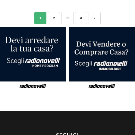
1
2
3
4
»
SEGUICI