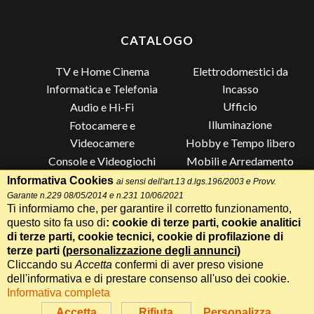
CATALOGO
TV e Home Cinema
Elettrodomestici da
Incasso
Informatica e Telefonia
Ufficio
Audio e Hi-Fi
Illuminazione
Fotocamere e
Videocamere
Hobby e Tempo libero
Console e Videogiochi
Mobili e Arredamento
Piccoli Elettrodomestici
Lista di Nozze
Informativa Cookies
ai sensi dell'art.13 d.lgs.196/2003 e Provv.
Garante n.229 08/05/2014 e n.231 10/06/2021
Grandi Elettrodomestici e
Altro
Ti informiamo che, per garantire il corretto funzionamento,
Climatizzazione
questo sito fa uso di
: cookie di terze parti, cookie analitici
di terze parti, cookie tecnici, cookie di profilazione di
terze parti (
personalizzazione degli annunci
)
Cliccando su
Accetta
confermi di aver preso visione
Termini e Condizioni
-
Privacy Cookie
Whatsapp
Chiama
dell'informativa e di prestare consenso all'uso dei cookie.
Speciale 70 Anni Radionovelli T
Informativa completa
Realizzazione siti web Itala
Parla con un Assistente AI
Accetta
Rifiuta
Personalizza