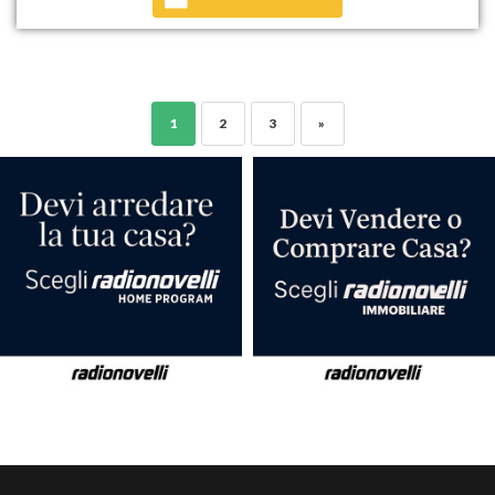
1
2
3
»