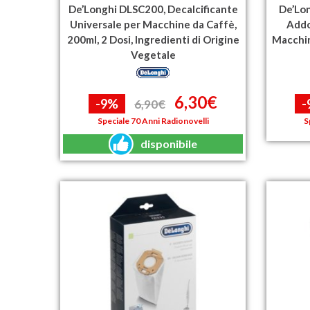
De’Longhi DLSC200, Decalcificante
De’Lon
Universale per Macchine da Caffè,
Addo
200ml, 2 Dosi, Ingredienti di Origine
Macchin
Vegetale
6,30€
-9%
-
6,90€
Speciale 70 Anni Radionovelli
S
disponibile