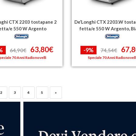
nghi CTX 2203 tostapane 2
De’Longhi CTX 2203.W tosta
etta/e 550 W Argento
fetta/e 550 W Argento, B
63,80€
67,
%
-9%
64,90€
74,54€
peciale 70 Anni Radionovelli
Speciale 70 Anni Radionovell
2
3
4
5
»