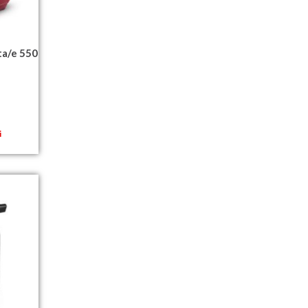
ta/e 550
i