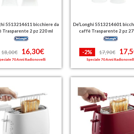
hi 5513214611 bicchiere da
De’Longhi 5513214601 bicch
è Trasparente 2 pz 220 ml
caffè Trasparente 2 pz 27
16,30€
17,
-2%
18,00€
17,90€
peciale 70 Anni Radionovelli
Speciale 70 Anni Radionovell