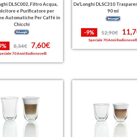
ghi DLSC002, Filtro Acqua,
De’Longhi DLSC310 Trasparen
lcitore e Purificatore per
90 ml
e Automatiche Per Caffè in
Chicchi
11,
-9%
12,90€
Speciale 70 Anni Radionovell
7,60€
9%
8,34€
peciale 70 Anni Radionovelli