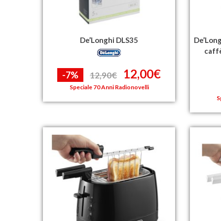
De’Longhi DLS35
De’Long
caff
12,00€
-7%
12,90€
Speciale 70 Anni Radionovelli
S