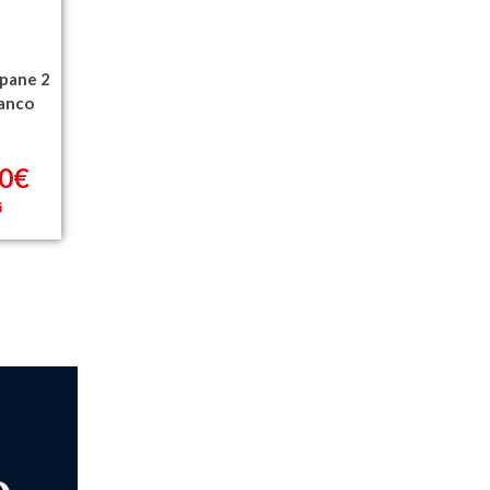
pane 2
ianco
80€
i