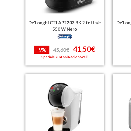
De’Longhi CTLAP2203.BK 2 fetta/e
De’Lon
550 W Nero
41,50€
-9%
45,60€
Speciale 70 Anni Radionovelli
S