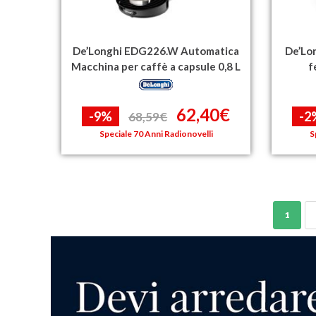
De’Longhi EDG226.W Automatica
De’Lo
Macchina per caffè a capsule 0,8 L
f
62,40€
-9%
-2
68,59€
Speciale 70 Anni Radionovelli
S
1