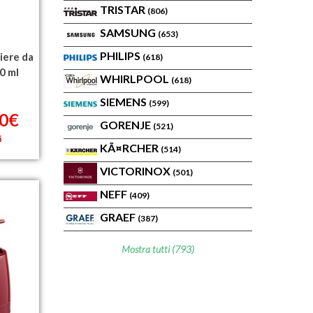
TRISTAR
(806)
SAMSUNG
(653)
PHILIPS
iere da
(618)
0 ml
WHIRLPOOL
(618)
SIEMENS
(599)
50€
GORENJE
(521)
i
KÃ¤RCHER
(514)
VICTORINOX
(501)
NEFF
(409)
GRAEF
(387)
Mostra tutti (793)