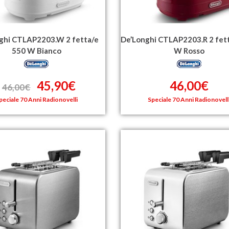
ghi CTLAP2203.W 2 fetta/e
De’Longhi CTLAP2203.R 2 fet
550 W Bianco
W Rosso
45,90€
46,00€
46,00€
peciale 70 Anni Radionovelli
Speciale 70 Anni Radionovell