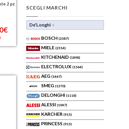
te 2 pz
SCEGLI MARCHI
De’Longhi
70€
BOSCH
i
(2387)
MIELE
(2314)
KITCHENAID
(1898)
ELECTROLUX
(1564)
AEG
(1467)
SMEG
(1370)
DELONGHI
(1118)
ALESSI
(1047)
KARCHER
(915)
PRINCESS
(915)