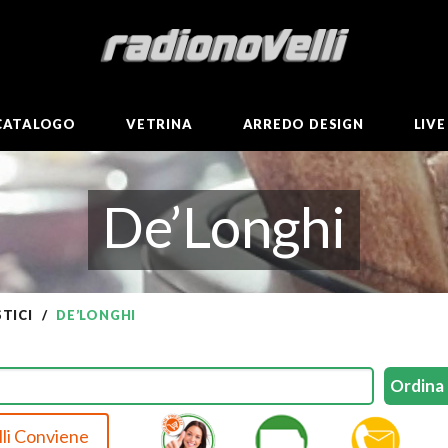
CATALOGO
VETRINA
ARREDO DESIGN
LIV
De’Longhi
TICI
DE’LONGHI
li Conviene