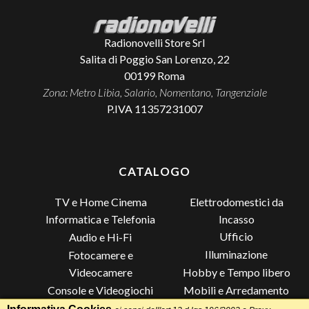
Radionovelli Store Srl
Salita di Poggio San Lorenzo, 22
00199
Roma
Zona: Metro Libia, Salario, Nomentano, Tangenziale
P.IVA 11357231007
CATALOGO
TV e Home Cinema
Elettrodomestici da
Incasso
Informatica e Telefonia
Ufficio
Audio e Hi-Fi
Illuminazione
Fotocamere e
Videocamere
Hobby e Tempo libero
Console e Videogiochi
Mobili e Arredamento
Piccoli Elettrodomestici
Lista di Nozze