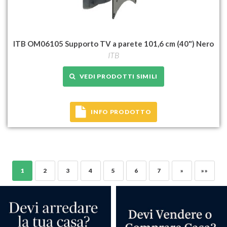
ITB OM06105 Supporto TV a parete 101,6 cm (40") Nero
ITB
VEDI PRODOTTI SIMILI
INFO PRODOTTO
1
2
3
4
5
6
7
»
»»