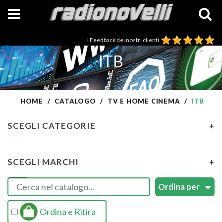
I Feedback dei nostri clienti
ITB
HOME
CATALOGO
TV E HOME CINEMA
ITB
SCEGLI CATEGORIE
+
SCEGLI MARCHI
+
Ordina e Ritira