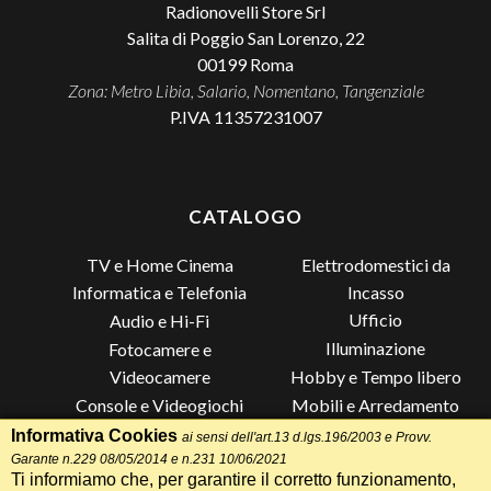
Radionovelli Store Srl
Salita di Poggio San Lorenzo, 22
00199
Roma
Zona: Metro Libia, Salario, Nomentano, Tangenziale
P.IVA 11357231007
CATALOGO
TV e Home Cinema
Elettrodomestici da
Incasso
Informatica e Telefonia
Ufficio
Audio e Hi-Fi
Illuminazione
Fotocamere e
Videocamere
Hobby e Tempo libero
Console e Videogiochi
Mobili e Arredamento
Piccoli Elettrodomestici
Lista di Nozze
Informativa Cookies
ai sensi dell'art.13 d.lgs.196/2003 e Provv.
Garante n.229 08/05/2014 e n.231 10/06/2021
Grandi Elettrodomestici e
Altro
Ti informiamo che, per garantire il corretto funzionamento,
Climatizzazione