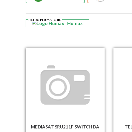
FILTRO PER MARCHIO
Humax
MEDIASAT SRU211F SWITCH DA
TE