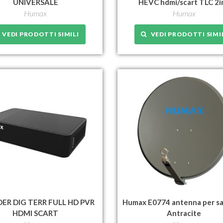
UNIVERSALE
HEVC hdmi/scart TLC 2i
Humax
Humax
VEDI PRODOTTI SIMILI
VEDI PRODOTTI SIMI
ER DIG TERR FULL HD PVR
Humax E0774 antenna per sa
HDMI SCART
Antracite