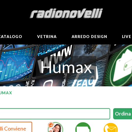
CATALOGO
VETRINA
ARREDO DESIGN
LIV
Humax
UMAX
li Conviene