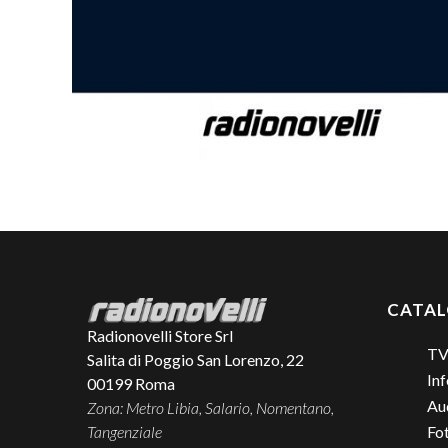
CATA
Radionovelli Store Srl
TV
Salita di Poggio San Lorenzo, 22
Inf
00199
Roma
Aud
Zona: Metro Libia, Salario, Nomentano,
Tangenziale
Fo