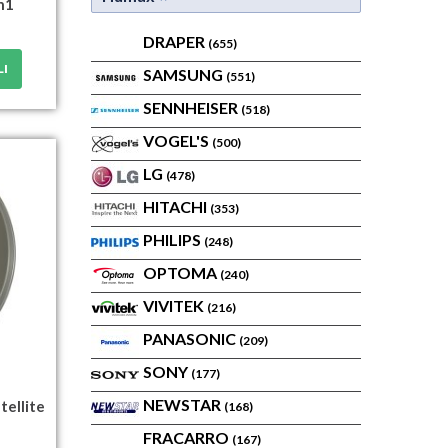
n1
DRAPER
(655)
LI
SAMSUNG
(551)
SENNHEISER
(518)
VOGEL'S
(500)
LG
(478)
HITACHI
(353)
PHILIPS
(248)
OPTOMA
(240)
VIVITEK
(216)
PANASONIC
(209)
SONY
(177)
NEWSTAR
tellite
(168)
FRACARRO
(167)