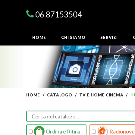
06.87153504
HOME
CHI SIAMO
SERVIZI
HOME
CATALOGO
TV E HOME CINEMA
H
Ordina e Ritira
Radionovel