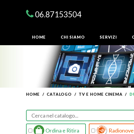
06.87153504
HOME
CHI SIAMO
SERVIZI
HOME
CATALOGO
TV E HOME CINEMA
D
Ordina e Ritira
Radionovel