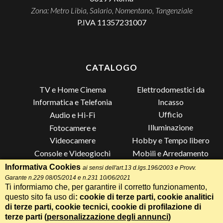
Zona: Metro Libia, Salario, Nomentano, Tangenziale
P.IVA 11357231007
CATALOGO
TV e Home Cinema
Elettrodomestici da
Incasso
Informatica e Telefonia
Ufficio
Audio e Hi-Fi
Illuminazione
Fotocamere e
Videocamere
Hobby e Tempo libero
Console e Videogiochi
Mobili e Arredamento
Piccoli Elettrodomestici
Lista di Nozze
Informativa Cookies
ai sensi dell'art.13 d.lgs.196/2003 e Provv.
Garante n.229 08/05/2014 e n.231 10/06/2021
Grandi Elettrodomestici e
Altro
Ti informiamo che, per garantire il corretto funzionamento,
Climatizzazione
questo sito fa uso di
: cookie di terze parti, cookie analitici
di terze parti, cookie tecnici, cookie di profilazione di
terze parti (
personalizzazione degli annunci
)