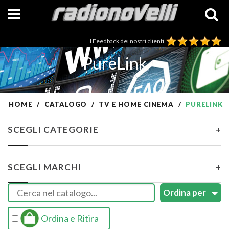
I Feedback dei nostri clienti
PureLink
HOME
CATALOGO
TV E HOME CINEMA
PURELINK
SCEGLI CATEGORIE
+
SCEGLI MARCHI
+
Ordina e Ritira