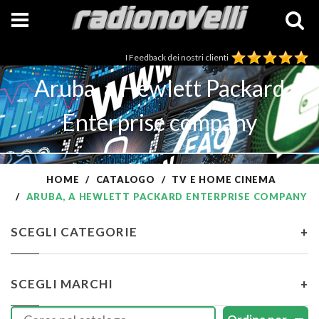
I Feedback dei nostri clienti
Aruba, a Hewlett Packard
Enterprise company
HOME
CATALOGO
TV E HOME CINEMA
ARUBA, A HEWLETT PACKARD ENTERPRISE COMPANY
SCEGLI CATEGORIE
+
SCEGLI MARCHI
+