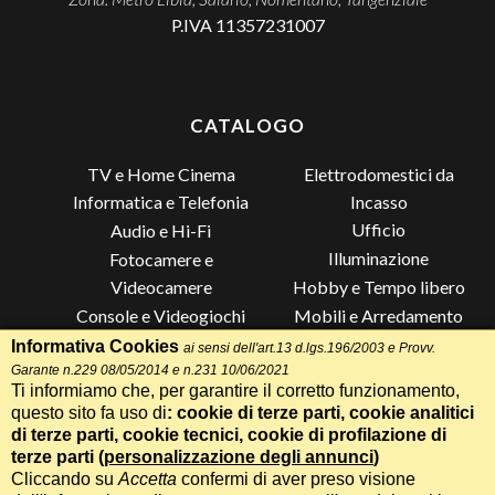
P.IVA 11357231007
CATALOGO
TV e Home Cinema
Elettrodomestici da
Incasso
Informatica e Telefonia
Ufficio
Audio e Hi-Fi
Illuminazione
Fotocamere e
Videocamere
Hobby e Tempo libero
Console e Videogiochi
Mobili e Arredamento
Piccoli Elettrodomestici
Lista di Nozze
Informativa Cookies
ai sensi dell'art.13 d.lgs.196/2003 e Provv.
Garante n.229 08/05/2014 e n.231 10/06/2021
Grandi Elettrodomestici e
Altro
Ti informiamo che, per garantire il corretto funzionamento,
Climatizzazione
questo sito fa uso di
: cookie di terze parti, cookie analitici
di terze parti, cookie tecnici, cookie di profilazione di
terze parti (
personalizzazione degli annunci
)
Cliccando su
Accetta
confermi di aver preso visione
Termini e Condizioni
-
Privacy Cookie
Whatsapp
Chiama