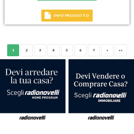
INFO PRODOTTO
1
2
3
4
5
6
7
»
»»