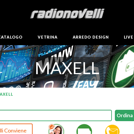
CATALOGO
VETRINA
ARREDO DESIGN
LIV
MAXELL
AXELL
li Conviene