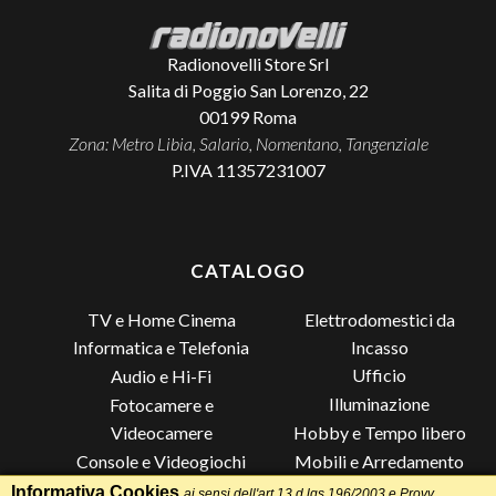
Radionovelli Store Srl
Salita di Poggio San Lorenzo, 22
00199
Roma
Zona: Metro Libia, Salario, Nomentano, Tangenziale
P.IVA 11357231007
CATALOGO
TV e Home Cinema
Elettrodomestici da
Incasso
Informatica e Telefonia
Ufficio
Audio e Hi-Fi
Illuminazione
Fotocamere e
Videocamere
Hobby e Tempo libero
Console e Videogiochi
Mobili e Arredamento
Piccoli Elettrodomestici
Lista di Nozze
Informativa Cookies
ai sensi dell'art.13 d.lgs.196/2003 e Provv.