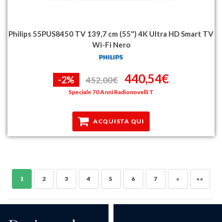
Philips 55PUS8450 TV 139,7 cm (55") 4K Ultra HD Smart TV
Wi-Fi Nero
440,54€
-2%
452,00€
Speciale 70 Anni Radionovelli T
ACQUISTA QUI
1
2
3
4
5
6
7
»
»»