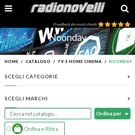
I Feedback dei nostri clienti
Noonday
HOME
CATALOGO
TV E HOME CINEMA
NOONDAY
SCEGLI CATEGORIE
+
SCEGLI MARCHI
+
Ordina e Ritira