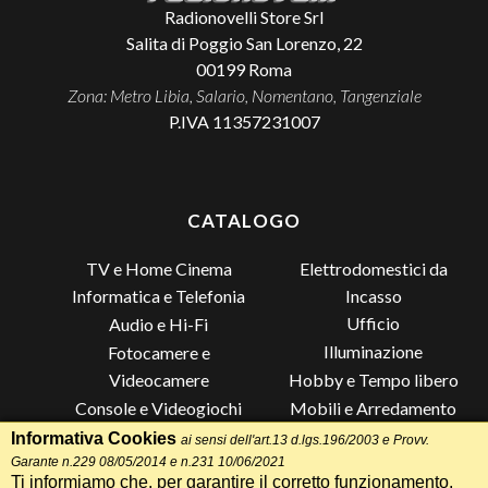
Radionovelli Store Srl
Salita di Poggio San Lorenzo, 22
00199
Roma
Zona: Metro Libia, Salario, Nomentano, Tangenziale
P.IVA 11357231007
CATALOGO
TV e Home Cinema
Elettrodomestici da
Incasso
Informatica e Telefonia
Ufficio
Audio e Hi-Fi
Illuminazione
Fotocamere e
Videocamere
Hobby e Tempo libero
Console e Videogiochi
Mobili e Arredamento
Piccoli Elettrodomestici
Lista di Nozze
Informativa Cookies
ai sensi dell'art.13 d.lgs.196/2003 e Provv.
Garante n.229 08/05/2014 e n.231 10/06/2021
Grandi Elettrodomestici e
Altro
Ti informiamo che, per garantire il corretto funzionamento,