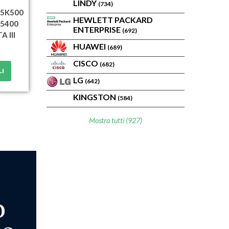
LINDY
(734)
 Z5K500
HEWLETT PACKARD
 5400
ENTERPRISE
(692)
A III
HUAWEI
(689)
CISCO
(682)
LI
LG
(642)
KINGSTON
(584)
Mostra tutti (927)