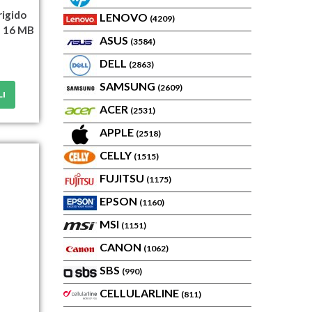
rigido
LENOVO
(4209)
n 16 MB
ASUS
(3584)
DELL
(2863)
SAMSUNG
(2609)
LI
ACER
(2531)
APPLE
(2518)
CELLY
(1515)
FUJITSU
(1175)
EPSON
(1160)
MSI
(1151)
CANON
(1062)
SBS
(990)
CELLULARLINE
(811)