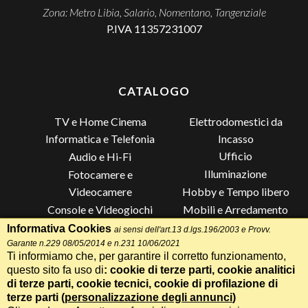
Zona: Metro Libia, Salario, Nomentano, Tangenziale
P.IVA 11357231007
CATALOGO
TV e Home Cinema
Elettrodomestici da
Incasso
Informatica e Telefonia
Ufficio
Audio e Hi-Fi
Illuminazione
Fotocamere e
Videocamere
Hobby e Tempo libero
Console e Videogiochi
Mobili e Arredamento
Piccoli Elettrodomestici
Lista di Nozze
Informativa Cookies
ai sensi dell'art.13 d.lgs.196/2003 e Provv.
Garante n.229 08/05/2014 e n.231 10/06/2021
Grandi Elettrodomestici e
Altro
Ti informiamo che, per garantire il corretto funzionamento,
Climatizzazione
questo sito fa uso di
: cookie di terze parti, cookie analitici
di terze parti, cookie tecnici, cookie di profilazione di
terze parti (
personalizzazione degli annunci
)