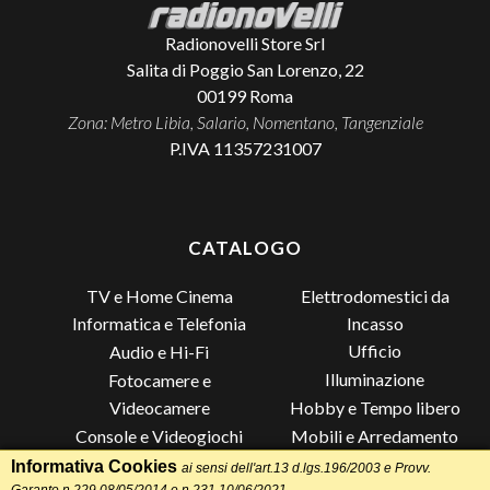
Radionovelli Store Srl
Salita di Poggio San Lorenzo, 22
00199
Roma
Zona: Metro Libia, Salario, Nomentano, Tangenziale
P.IVA 11357231007
CATALOGO
TV e Home Cinema
Elettrodomestici da
Incasso
Informatica e Telefonia
Ufficio
Audio e Hi-Fi
Illuminazione
Fotocamere e
Videocamere
Hobby e Tempo libero
Console e Videogiochi
Mobili e Arredamento
Piccoli Elettrodomestici
Lista di Nozze
Informativa Cookies
ai sensi dell'art.13 d.lgs.196/2003 e Provv.