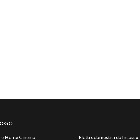
LOGO
 e Home Cinema
Elettrodomestici da Incasso