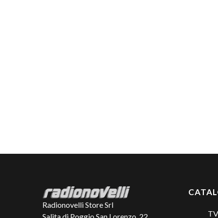
CATA
Radionovelli Store Srl
TV
Salita di Poggio San Lorenzo, 22