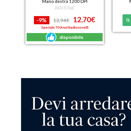
Mano destra 1200 DPI
PANTONE
12,70€
-9%
13,94€
Speciale 70 Anni Radionovelli
disponibile