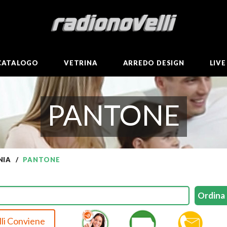
CATALOGO
VETRINA
ARREDO DESIGN
LIV
PANTONE
NIA
PANTONE
li Conviene