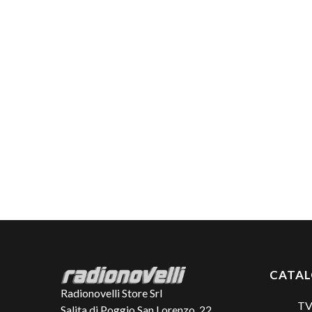
CATA
Radionovelli Store Srl
TV
Salita di Poggio San Lorenzo, 22