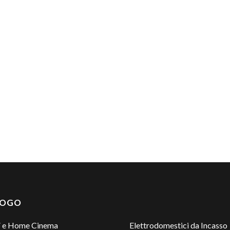
LOGO
 e Home Cinema
Elettrodomestici da Incasso