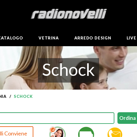
CATALOGO
VETRINA
ARREDO DESIGN
LIV
Schock
NIA
SCHOCK
li Conviene