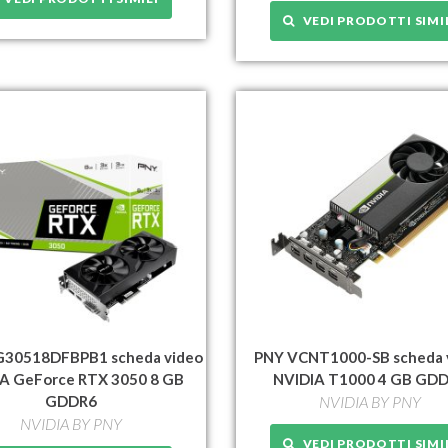
VEDI PRODOTTI SIMI
30518DFBPB1 scheda video
PNY VCNT1000-SB scheda 
A GeForce RTX 3050 8 GB
NVIDIA T1000 4 GB GD
GDDR6
NVIDIA BY PNY
NVIDIA BY PNY
VEDI PRODOTTI SIMI