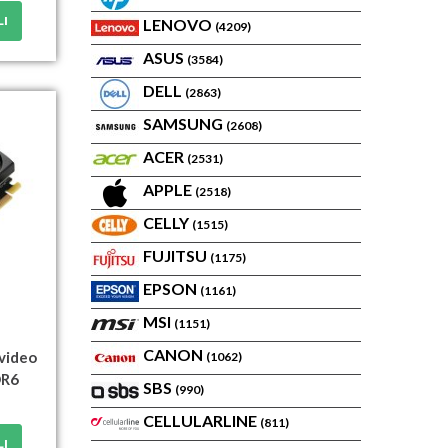
LI
LENOVO
(4209)
ASUS
(3584)
DELL
(2863)
SAMSUNG
(2608)
ACER
(2531)
APPLE
(2518)
CELLY
(1515)
FUJITSU
(1175)
EPSON
(1161)
MSI
(1151)
CANON
video
(1062)
DR6
SBS
(990)
CELLULARLINE
(811)
LI