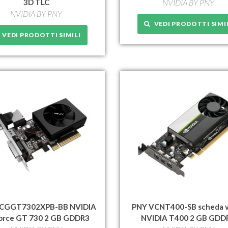
3D TLC
NVIDIA BY PNY
NVIDIA BY PNY
VEDI PRODOTTI SIMI
VEDI PRODOTTI SIMILI
CGGT7302XPB-BB NVIDIA
PNY VCNT400-SB scheda v
orce GT 730 2 GB GDDR3
NVIDIA T400 2 GB GDD