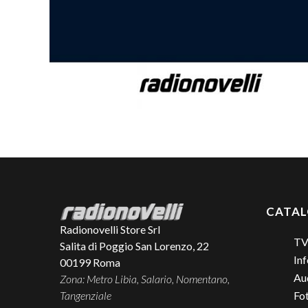
CATA
Radionovelli Store Srl
TV
Salita di Poggio San Lorenzo, 22
Inf
00199
Roma
Aud
Zona: Metro Libia, Salario, Nomentano,
Tangenziale
Fo