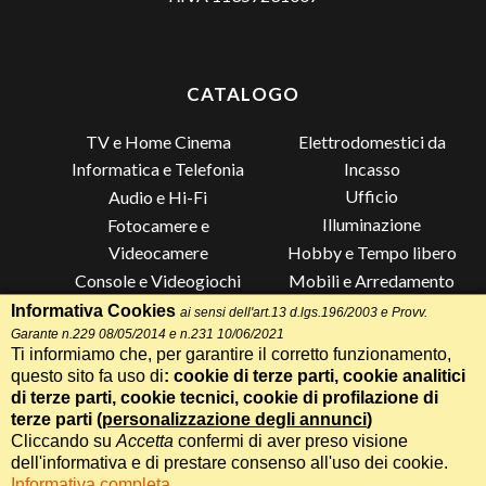
CATALOGO
TV e Home Cinema
Elettrodomestici da
Incasso
Informatica e Telefonia
Ufficio
Audio e Hi-Fi
Illuminazione
Fotocamere e
Videocamere
Hobby e Tempo libero
Console e Videogiochi
Mobili e Arredamento
Piccoli Elettrodomestici
Lista di Nozze
Informativa Cookies
ai sensi dell'art.13 d.lgs.196/2003 e Provv.
Garante n.229 08/05/2014 e n.231 10/06/2021
Grandi Elettrodomestici e
Altro
Ti informiamo che, per garantire il corretto funzionamento,
Climatizzazione
questo sito fa uso di
: cookie di terze parti, cookie analitici
di terze parti, cookie tecnici, cookie di profilazione di
terze parti (
personalizzazione degli annunci
)
Cliccando su
Accetta
confermi di aver preso visione
Termini e Condizioni
-
Privacy Cookie
Whatsapp
Chiama
dell'informativa e di prestare consenso all'uso dei cookie.
Speciale 70 Anni Radionovelli T
Informativa completa