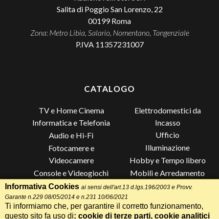
Salita di Poggio San Lorenzo, 22
00199
Roma
Zona: Metro Libia, Salario, Nomentano, Tangenziale
P.IVA 11357231007
CATALOGO
TV e Home Cinema
Elettrodomestici da
Incasso
Informatica e Telefonia
Ufficio
Audio e Hi-Fi
Illuminazione
Fotocamere e
Videocamere
Hobby e Tempo libero
Console e Videogiochi
Mobili e Arredamento
Piccoli Elettrodomestici
Lista di Nozze
Informativa Cookies
ai sensi dell'art.13 d.lgs.196/2003 e Provv.
Garante n.229 08/05/2014 e n.231 10/06/2021
Grandi Elettrodomestici e
Altro
Ti informiamo che, per garantire il corretto funzionamento,
Climatizzazione
questo sito fa uso di
: cookie di terze parti, cookie analitici