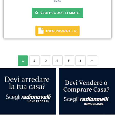
VEDI PRODOTTI SIMILI
INFO PRODOTTO
1
2
3
4
5
6
»