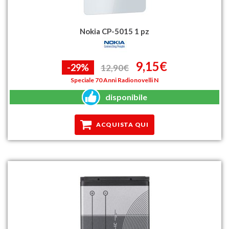
Nokia CP-5015 1 pz
9,15€
-29%
12,90€
Speciale 70 Anni Radionovelli N
disponibile
ACQUISTA QUI