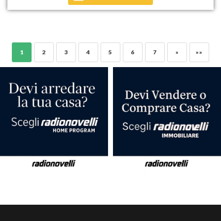
1
2
3
4
5
6
7
»
»»