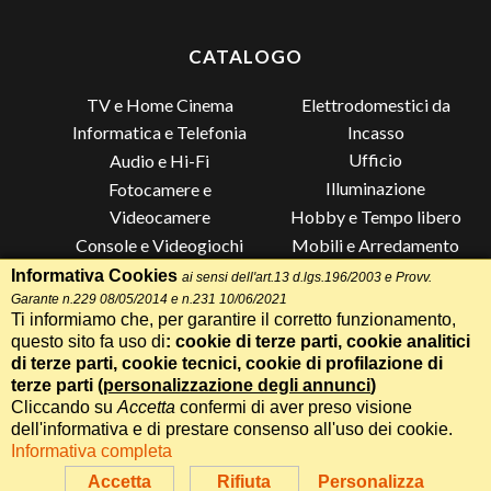
CATALOGO
TV e Home Cinema
Elettrodomestici da
Incasso
Informatica e Telefonia
Ufficio
Audio e Hi-Fi
Illuminazione
Fotocamere e
Videocamere
Hobby e Tempo libero
Console e Videogiochi
Mobili e Arredamento
Piccoli Elettrodomestici
Lista di Nozze
Informativa Cookies
ai sensi dell'art.13 d.lgs.196/2003 e Provv.
Garante n.229 08/05/2014 e n.231 10/06/2021
Grandi Elettrodomestici e
Altro
Ti informiamo che, per garantire il corretto funzionamento,
Climatizzazione
questo sito fa uso di
: cookie di terze parti, cookie analitici
di terze parti, cookie tecnici, cookie di profilazione di
terze parti (
personalizzazione degli annunci
)
Cliccando su
Accetta
confermi di aver preso visione
Termini e Condizioni
-
Privacy Cookie
Whatsapp
Chiama
dell'informativa e di prestare consenso all'uso dei cookie.
Speciale 70 Anni Radionovelli T
Informativa completa
Realizzazione siti web Itala
Parla con un Assistente AI
Accetta
Rifiuta
Personalizza