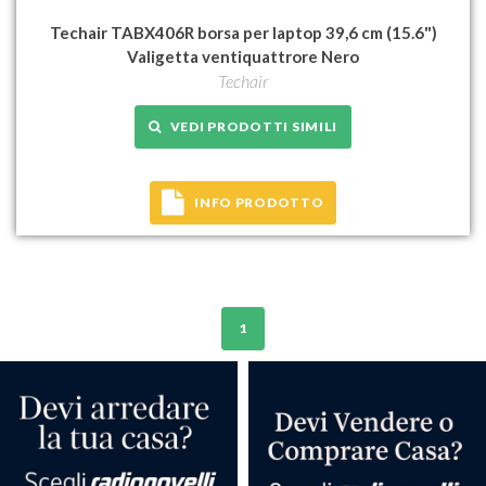
Techair TABX406R borsa per laptop 39,6 cm (15.6")
Valigetta ventiquattrore Nero
Techair
VEDI PRODOTTI SIMILI
INFO PRODOTTO
1