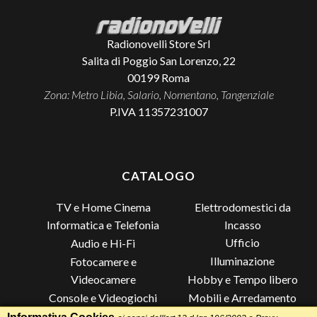
Radionovelli Store Srl
Salita di Poggio San Lorenzo, 22
00199
Roma
Zona: Metro Libia, Salario, Nomentano, Tangenziale
P.IVA 11357231007
CATALOGO
TV e Home Cinema
Elettrodomestici da
Incasso
Informatica e Telefonia
Ufficio
Audio e Hi-Fi
Illuminazione
Fotocamere e
Videocamere
Hobby e Tempo libero
Console e Videogiochi
Mobili e Arredamento
Piccoli Elettrodomestici
Lista di Nozze