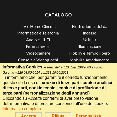
CATALOGO
TV e Home Cinema
Elettrodomestici da
Incasso
Informatica e Telefonia
Ufficio
Audio e Hi-Fi
Illuminazione
Fotocamere e
Videocamere
Hobby e Tempo libero
Console e Videogiochi
Mobili e Arredamento
Piccoli Elettrodomestici
Lista di Nozze
Informativa Cookies
ai sensi dell'art.13 d.lgs.196/2003 e Provv.
Garante n.229 08/05/2014 e n.231 10/06/2021
Grandi Elettrodomestici e
Altro
Ti informiamo che, per garantire il corretto funzionamento,
Climatizzazione
questo sito fa uso di
: cookie di terze parti, cookie analitici
di terze parti, cookie tecnici, cookie di profilazione di
terze parti (
personalizzazione degli annunci
)
Cliccando su
Accetta
confermi di aver preso visione
Termini e Condizioni
-
Privacy Cookie
Whatsapp
Chiama
dell'informativa e di prestare consenso all'uso dei cookie.
Speciale 70 Anni Radionovelli T
Informativa completa
Realizzazione siti web Itala
Parla con un Assistente AI
Accetta
Rifiuta
Personalizza