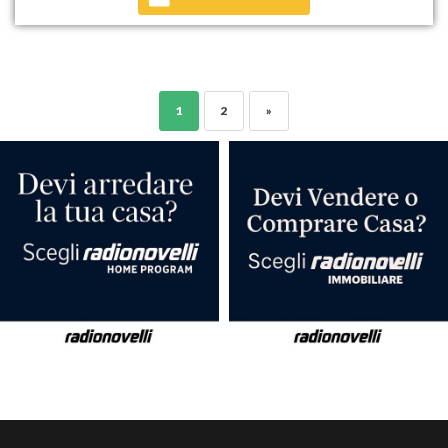
1
2
»