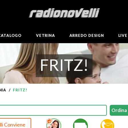
CATALOGO
VETRINA
ARREDO DESIGN
LIV
FRITZ!
NIA
FRITZ!
li Conviene