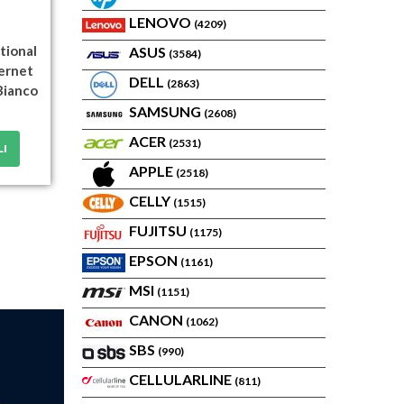
LENOVO
(4209)
tional
ASUS
(3584)
hernet
DELL
(2863)
Bianco
SAMSUNG
(2608)
ACER
(2531)
LI
APPLE
(2518)
CELLY
(1515)
FUJITSU
(1175)
EPSON
(1161)
MSI
(1151)
CANON
(1062)
SBS
(990)
CELLULARLINE
(811)