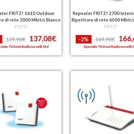
ater FRITZ! 1610 Outdoor
Repeater FRITZ! 2700 Intern
re di rete 3000 Mbit/s Bianco
Ripetitore di rete 6500 Mbit/
FRITZ!
FRITZ!
137,08€
166
-2%
139,90€
169,90€
ciale 70 Anni Radionovelli Std
Speciale 70 Anni Radionovelli 