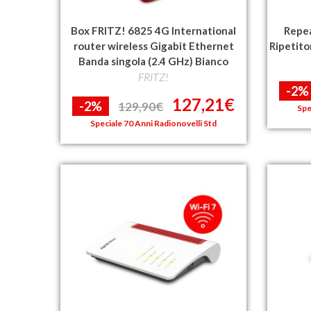
Box FRITZ! 6825 4G International
Repe
router wireless Gigabit Ethernet
Ripetito
Banda singola (2.4 GHz) Bianco
FRITZ!
-2%
127,21€
-2%
129,90€
Spe
Speciale 70 Anni Radionovelli Std