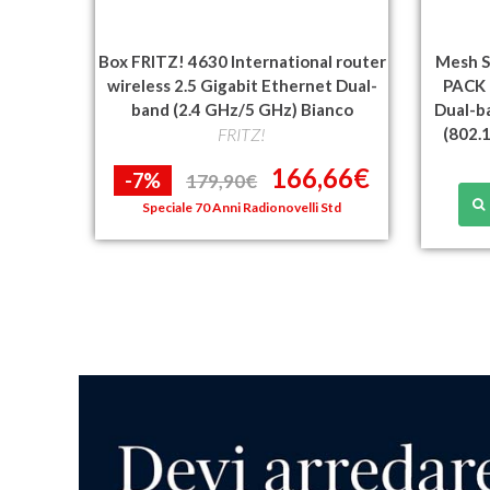
Box FRITZ! 4630 International router
Mesh S
wireless 2.5 Gigabit Ethernet Dual-
PACK
band (2.4 GHz/5 GHz) Bianco
Dual-b
FRITZ!
(802.
166,66€
-7%
179,90€
Speciale 70 Anni Radionovelli Std