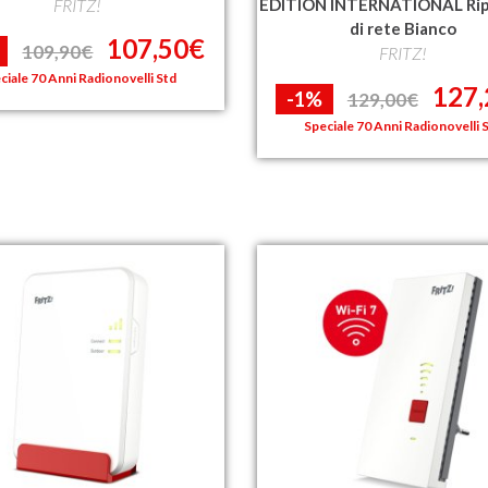
FRITZ!
EDITION INTERNATIONAL Rip
di rete Bianco
107,50€
109,90€
FRITZ!
ciale 70 Anni Radionovelli Std
127
-1%
129,00€
Speciale 70 Anni Radionovelli 