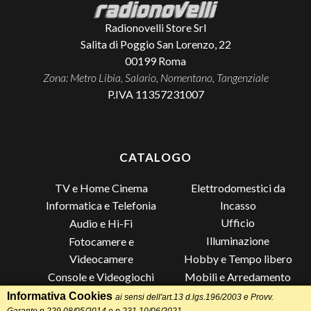
Radionovelli Store Srl
Salita di Poggio San Lorenzo, 22
00199
Roma
Zona: Metro Libia, Salario, Nomentano, Tangenziale
P.IVA 11357231007
CATALOGO
TV e Home Cinema
Elettrodomestici da
Incasso
Informatica e Telefonia
Ufficio
Audio e Hi-Fi
Illuminazione
Fotocamere e
Videocamere
Hobby e Tempo libero
Console e Videogiochi
Mobili e Arredamento
Piccoli Elettrodomestici
Lista di Nozze
Informativa Cookies
ai sensi dell'art.13 d.lgs.196/2003 e Provv.