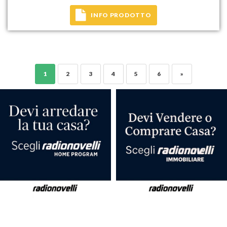
INFO PRODOTTO
1
2
3
4
5
6
»