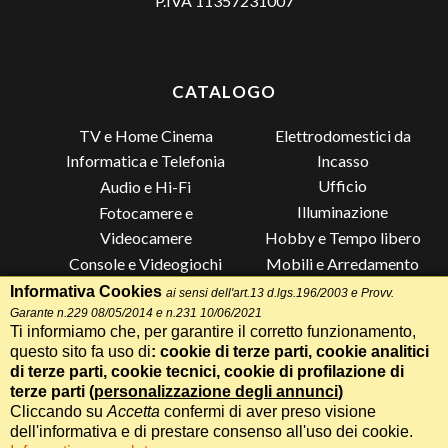
P.IVA 11357231007
CATALOGO
TV e Home Cinema
Elettrodomestici da
Incasso
Informatica e Telefonia
Ufficio
Audio e Hi-Fi
Illuminazione
Fotocamere e
Videocamere
Hobby e Tempo libero
Console e Videogiochi
Mobili e Arredamento
Piccoli Elettrodomestici
Lista di Nozze
Informativa Cookies
ai sensi dell'art.13 d.lgs.196/2003 e Provv.
Garante n.229 08/05/2014 e n.231 10/06/2021
Grandi Elettrodomestici e
Altro
Ti informiamo che, per garantire il corretto funzionamento,
Climatizzazione
questo sito fa uso di
: cookie di terze parti, cookie analitici
di terze parti, cookie tecnici, cookie di profilazione di
terze parti (
personalizzazione degli annunci
)
Cliccando su
Accetta
confermi di aver preso visione
Termini e Condizioni
-
Privacy Cookie
Whatsapp
Chiama
dell'informativa e di prestare consenso all'uso dei cookie.
Speciale 70 Anni Radionovelli T