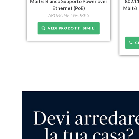
Mbit/s Bianco Supporto Power over
802.1
Ethernet (PoE)
Mbit/s
ARUBA NETWORKS
VEDI PRODOTTI SIMILI
CH