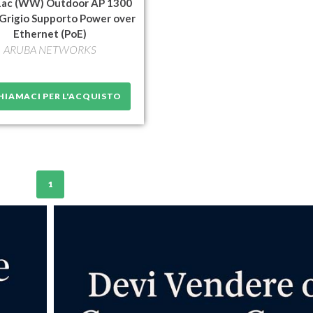
1ac (WW) Outdoor AP 1300
 Grigio Supporto Power over
Ethernet (PoE)
ARUBA NETWORKS
IAMACI PER L'ACQUISTO
1