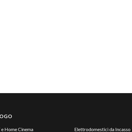
LOGO
 e Home Cinema
Elettrodomestici da Incasso