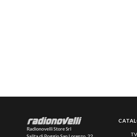
CATA
Radionovelli Store Srl
TV
Salita di Poggio San Lorenzo, 22