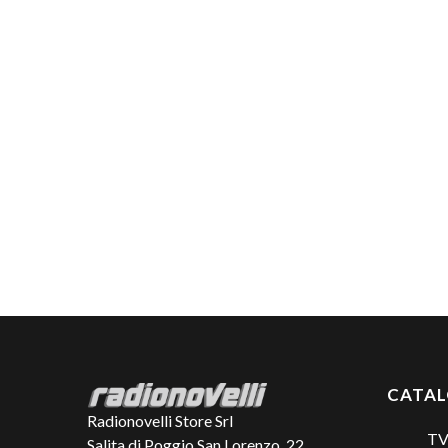
CATA
Radionovelli Store Srl
TV
Salita di Poggio San Lorenzo, 22