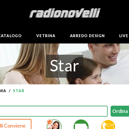
CATALOGO
VETRINA
ARREDO DESIGN
LIV
Star
NIA
STAR
li Conviene