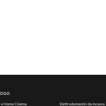
LOGO
 e Home Cinema
Elettrodomestici da Incasso