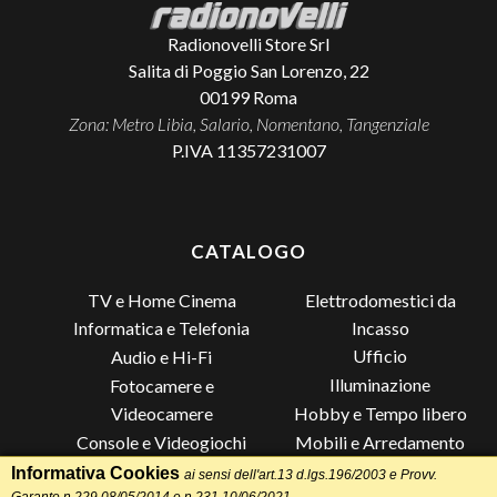
Radionovelli Store Srl
Salita di Poggio San Lorenzo, 22
00199
Roma
Zona: Metro Libia, Salario, Nomentano, Tangenziale
P.IVA 11357231007
CATALOGO
TV e Home Cinema
Elettrodomestici da
Incasso
Informatica e Telefonia
Ufficio
Audio e Hi-Fi
Illuminazione
Fotocamere e
Videocamere
Hobby e Tempo libero
Console e Videogiochi
Mobili e Arredamento
Piccoli Elettrodomestici
Lista di Nozze
Informativa Cookies
ai sensi dell'art.13 d.lgs.196/2003 e Provv.