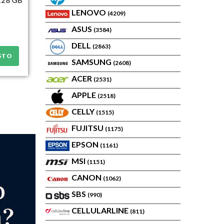
LENOVO
(4209)
ASUS
(3584)
DELL
(2863)
STO
SAMSUNG
(2608)
ACER
(2531)
APPLE
(2518)
CELLY
(1515)
FUJITSU
(1175)
EPSON
(1161)
MSI
(1151)
CANON
(1062)
SBS
(990)
CELLULARLINE
(811)