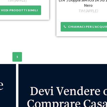
TIM (APPLE)
Nero
VEDI PRODOTTI SIMILI
TIM (APPLE)
CHIAMACI PER L'ACQUI
1