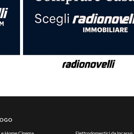
LOGO
 e Home Cinema
Elettrodomestici da Incasso