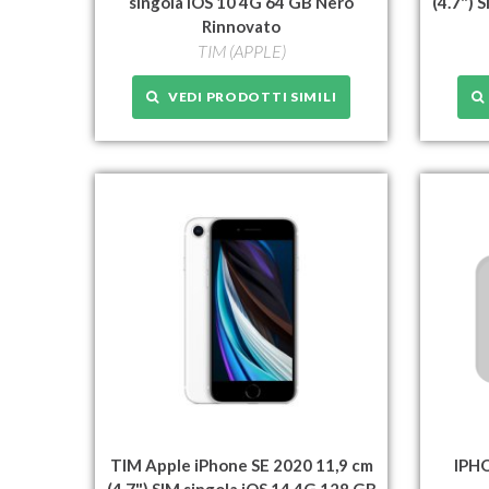
singola iOS 10 4G 64 GB Nero
(4.7") 
Rinnovato
TIM (APPLE)
VEDI PRODOTTI SIMILI
TIM Apple iPhone SE 2020 11,9 cm
IPH
(4.7") SIM singola iOS 14 4G 128 GB