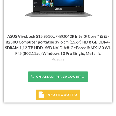
ASUS Vivobook S15 S510UF-BQ042R Intel® Core™ i5 i5-
8250U Computer portatile 39,6 cm (15.6") HD 8 GB DDR4-
SDRAM 1,12 TB HDD+SSD NVIDIA® GeForce® MX130 Wi-
Fi 5 (802.11ac) Windows 10 Pro Grigio, Metallic
Asustek
CHIAMACI PER L'ACQUISTO
INFO PRODOTTO