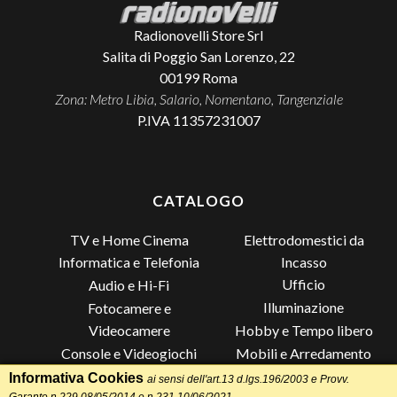
Radionovelli Store Srl
Salita di Poggio San Lorenzo, 22
00199
Roma
Zona: Metro Libia, Salario, Nomentano, Tangenziale
P.IVA 11357231007
CATALOGO
TV e Home Cinema
Elettrodomestici da
Incasso
Informatica e Telefonia
Ufficio
Audio e Hi-Fi
Illuminazione
Fotocamere e
Videocamere
Hobby e Tempo libero
Console e Videogiochi
Mobili e Arredamento
Piccoli Elettrodomestici
Lista di Nozze
Informativa Cookies
ai sensi dell'art.13 d.lgs.196/2003 e Provv.